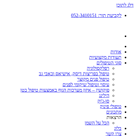
דלג לתוכן
לקביעת תור: 052-3410151
אודות
תעודות מקצועיות
סוגי הטיפולים
רפלקסולוגיה
טיפול בפריצות דיסק, אישיאס וכאבי גב
טיפול פנים מקוצר
עיסוי וטיפול שיקומי לפנים
פוקושין – איזון מערכות הגוף באמצעות טיפול בטן
הילינג
סו-ג'וק
טיפולי פינוק
מתכונים
הרצאות
הכל על השמן
בלוג
צרו קשר