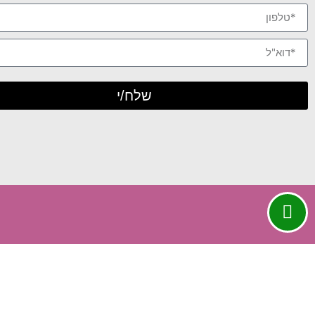
שלח/י