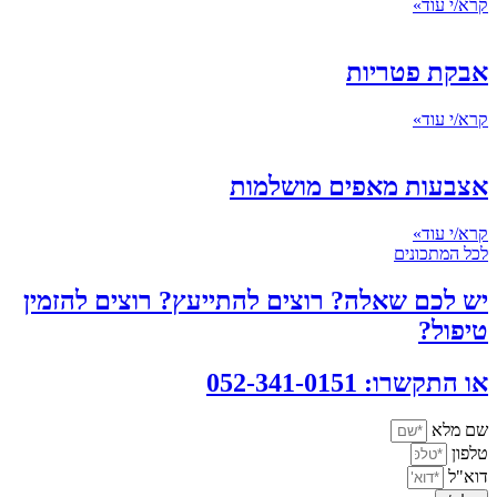
קרא/י עוד»
אבקת פטריות
קרא/י עוד»
אצבעות מאפים מושלמות
קרא/י עוד»
לכל המתכונים
יש לכם שאלה? רוצים להתייעץ? רוצים להזמין
טיפול?
או התקשרו: 052-341-0151
שם מלא
טלפון
דוא"ל