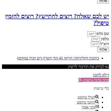
שלח/י
יש לכם שאלה? רוצים להתייעץ? רוצים להזמין
טיפול?
שם מלא
טלפון
דוא"ל
שלח/י
כתובת הקליניקה: הרקון 41 הוד השרון (יש חניה במקום)
נא לבדוק את החיבור לרשת
דילוג לתוכן
פתח סרגל נגישות
כלי נגישות
הגדל טקסט
הקטן טקסט
גווני אפור