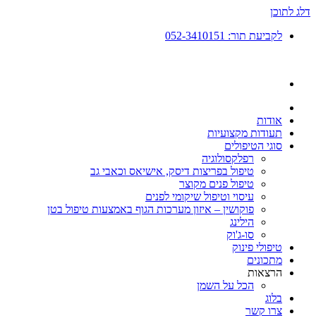
דלג לתוכן
לקביעת תור: 052-3410151
אודות
תעודות מקצועיות
סוגי הטיפולים
רפלקסולוגיה
טיפול בפריצות דיסק, אישיאס וכאבי גב
טיפול פנים מקוצר
עיסוי וטיפול שיקומי לפנים
פוקושין – איזון מערכות הגוף באמצעות טיפול בטן
הילינג
סו-ג'וק
טיפולי פינוק
מתכונים
הרצאות
הכל על השמן
בלוג
צרו קשר