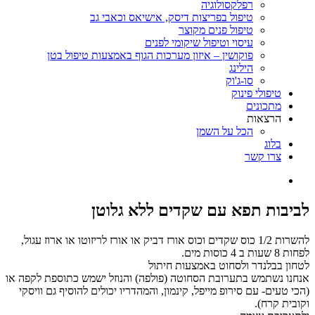
רפלקסולוגיה
טיפול בפריצות דיסק, אישיאס וכאבי גב
טיפול פנים מקוצר
עיסוי וטיפול שיקומי לפנים
פוקושין – איזון מערכות הגוף באמצעות טיפול בטן
הילינג
סו-ג'וק
טיפולי פינוק
מתכונים
הרצאות
הכל על השמן
בלוג
צרו קשר
לביבות תפא עם שקדים ללא גלוטן
להשרות 1/2 כוס שקדים וכוס אורז דביק או אורז לריזוטו או ארוז עגול,
לפחות 8 שעות ב 4 כוסות מים.
לטחון בבלנדר ולסחוט באמצעות חיתול
אנחנו נשתמש בתערובת הסחוטה (פולפה) והנוזל ישמש כתוספת לקפה או
(הכי טעים- עם סירופ מייפל, קינמון, והמהדריו יכולים להוסיף גם וויסקי
וקובית קרח).