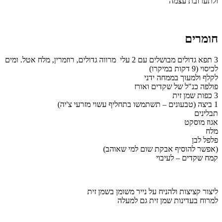
ולתערובת עצמה
חומרים
3 תפא גדולים מבושלים עם 2 עלי מרווה גדולים, רוזמרין, מלח אטל. ומים
לכיסוי (9 דקות במיקרו)
לקלף ולמעוך בממחה ידני
פולפה כנ"ל של שקדים ואורז
3 כפות שמן זית
1 ביצה (טבעונים – תשתמשו בתחליף עשוי מזרעי צ'יה)
תבלינים
אגוז מוסקט
מלח
פלפל לבן
(אפשר להוסיף אבקת שום למי שאוהב)
קמח שקדים – לעיבוי
ליצור קציצות ולהניח על נייר משומן בשמן זית
למרוח בעדינות שמן זית גם למעלה