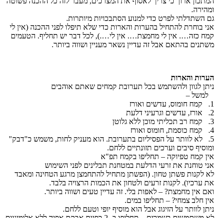
המתכון ארוך כי צריך לאסוף את המצרכים, מעבר לזה כל ההכנה פשוטה
ומהירה.
גם השתדלתי לפרט כדי למנוע הסתבכויות מיותרות.
אני בוחרת להתחיל בהערות והארות כדי שלא תיפלו לפני ההכנה (אין לי
קמח כזה…. אין לי מחמצת…. אין לי….), לכל דבר יש תחליף. הטעמים
משתנים בהתאם אבל זה עדיין נשאר מעניין ושווה ביותר.
הערות והארות
‌ניתן לגוון ולהשתמש בכל תערובת קמחים שאתם אוהבים
‌ למשל –
1
. קמח חומוס, עדשים ואורז
‌2. אורז, עדשים וגרעיני דלעת
‌3. קמח רב תכליתי מוכן ללא גלוטן
‌4. קמח כוסמת, חומוס ואורז
‌5. לא לוותר על הפסיליום בתערובת. הוא מעניק לחות, משמש כ"דבק"
ומוסיף סיבים וערכים תזונתיים ללחם.
אין קמח טפיוקה – תחליפו בקמח תפ"א
אני טוחנת את זרעי הדלעת במטחנת תבלינים לפני השימוש
לא לקנות פשתן טחון. (הפשתן מתחיל להתחמצן מרגע הטחינה ומאבד
את ערכיו). לקנות זרעים ולטחון את הכמות הרצויה בלבד.
ואם אין מחמצת? – לאפות בלי. זה עדיין טעים ושווה ביותר.
אין חלב צמחי? – תחליפו במים.
ניתן לוותר על הזיגוג אבל הוא מוסיף יופי וטעם ללחם.
לא משתמשים בשמרים – תחליפו ב- 2 כפיות אבקת אפיה ללא אלומיניום