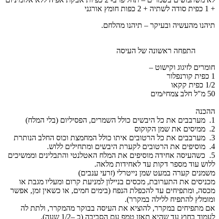
+
1
כפית סודה לשתיה + 2 כפות חומץ אורגני
תיהנו מהעשיה ובעיקר – תיהנו מהלחם.
התפחה ראשונה של העיסה
חומרים לזיגוג וקישוט –
1
כפית קורנפלור
/2 כפית קקאו
1
50 מ"ל חלב צמחי/מים
ההכנה
1
. מערבבים את כל היבשים כולל השמרים, הפסיליום (בלי המלח)
2. ממיסים את שמן הקוקוס
3. מערבבים את כל הרטובים איתו כולל המחמצת וכוס החלב הנותרת
4. מוסיפים את הרטובים לקערת היבשים ומתחילים ללוש.
5. כשהעיסה אחידה מוסיפים את המלח האטלנטי והתבלינים וממשיכים
ללוש עוד מספר דקות עד לאחידות מלאה.
משמנים קערה במעט שמן נייטרלי (זרעי ענבים)
מכניסים את התערובת, מכסים בניילון למניעת קרום ומעליו מגבת או
מכסה, ומתפיחים עד להכפלת הנפח (בימים חמים, או כשאין זמן, אפשר
ומומלץ להתפיח ללילה במקרר).
אם מתפיחים במקרר, להוציא את העיסה בבוקר מהמקרר, ולתת לה
לעמוד בחוץ עד שהיא תאזן טמפ עם הסביבה (כ –
/2 שעה).
1