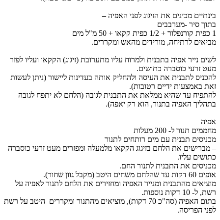
בינתיים מכינים את הזיגוג לפני האפיה –
בתוך סיר -מערבבים
1
כפית קורנפלור +
/2 כפית קקאו + 50 מ"ל מים
1
מביאים לרתיחה, מורידים מהאש ומקררים.
לשים נייר אפיה בתבנית ולמרוח עליו מתערובת (זיגוג) הקקאו ועליו לפזר
מעט זרעי כוסברה כתושים.
להכניס לתבנית את העיסה ולהחליק אותה בעדינות ליישור (ניתן לעשות
זאת באמצעות ידיים רטובות).
להתפיח עד שהיא ממלאת את התבנית לגובה (הלחם לא יתפח לגובה
בתהליך האפיה בתנור, הוא רק יאפה).
אפיה
מחממים תנור ל- 200 מעלות
מכניסים תבנית עם מים רותחים לתנור
– מברישים את הלחם בזיגוג הקקאו מלמעלה ומפזרים מעט זרעי כוסברה
כתושים עליו.
מכניסים את התבנית לתנור החם.
אופים 60 דקות עד שהלחם משחים היטב (מקבל גוון שחור).
מוציאים מהתבנית ומנייר האפיה ומחזירים את הלחם לתנור לאפיה על
רשת, ל-
0 דקות נוספות.
1
בתום האפיה (סה"כ 70 דקות), מוציאים מהתנור ומקררים היטב על רשת
לפני הפריסה.