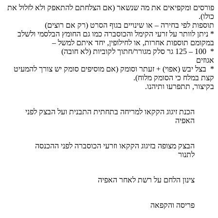
פורסים ומקפיאים את מה שנשאר (אם הצלחתם להתאפק ולא לזלול את
כולו).
תוספות לפי בחירה – או שינויים בגוף הסרט (רק אם רוצים)
* ניתן לוותר על זרעי הקימל והכוסברה כמו גם החומץ הבלסמי ולשלב
במקומם תוספות אחרות, או לחילופין, יחד איתם למשל –
*
00 –
1
25 גר סלק מגורר/חתוך לקוביות (לא חובה)
1
אגוזים
‌* בצל יבש (אפוי) + זעתר וסומק (אם מוסיפים סומק יש צורך להמעיט
קצת במלח כי הסומק מלוח).
בקיצור, תתפרעו ותיהנו.
הכנת זיגוג הקקאו למריחה בתחתית התבנית ועל הבצק לפני
האפיה
הבצק מצופה בזיגוג הקקאו וזרעי הכוסברה לפני ההכנסה
לתנור
צינון הלחם על רשת לאחר האפיה
פריסה והקפאה