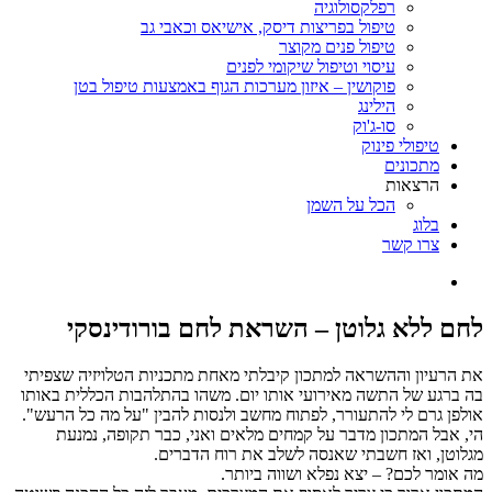
רפלקסולוגיה
טיפול בפריצות דיסק, אישיאס וכאבי גב
טיפול פנים מקוצר
עיסוי וטיפול שיקומי לפנים
פוקושין – איזון מערכות הגוף באמצעות טיפול בטן
הילינג
סו-ג'וק
טיפולי פינוק
מתכונים
הרצאות
הכל על השמן
בלוג
צרו קשר
לחם ללא גלוטן – השראת לחם בורודינסקי
את הרעיון וההשראה למתכון קיבלתי מאחת מתכניות הטלויזיה שצפיתי
בה ברגע של התשה מאירועי אותו יום. משהו בהתלהבות הכללית באותו
אולפן גרם לי להתעורר, לפתוח מחשב ולנסות להבין "על מה כל הרעש".
הי, אבל המתכון מדבר על קמחים מלאים ואני, כבר תקופה, נמנעת
מגלוטן, ואז חשבתי שאנסה לשלב את רוח הדברים.
מה אומר לכם? – יצא נפלא ושווה ביותר.