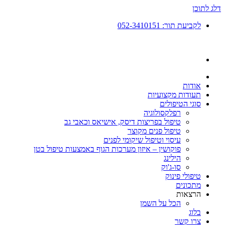
דלג לתוכן
לקביעת תור: 052-3410151
אודות
תעודות מקצועיות
סוגי הטיפולים
רפלקסולוגיה
טיפול בפריצות דיסק, אישיאס וכאבי גב
טיפול פנים מקוצר
עיסוי וטיפול שיקומי לפנים
פוקושין – איזון מערכות הגוף באמצעות טיפול בטן
הילינג
סו-ג'וק
טיפולי פינוק
מתכונים
הרצאות
הכל על השמן
בלוג
צרו קשר