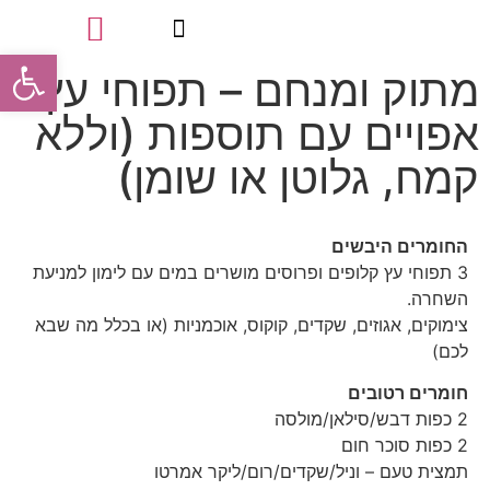
פתח סרגל
מתוק ומנחם – תפוחי עץ
טיפולי פינוק
סוגי הטיפולים
תעודות מקצועיות
אפויים עם תוספות (וללא
קמח, גלוטן או שומן)
החומרים היבשים
3 תפוחי עץ קלופים ופרוסים מושרים במים עם לימון למניעת
השחרה.
צימוקים, אגוזים, שקדים, קוקוס, אוכמניות (או בכלל מה שבא
לכם)
חומרים רטובים
2 כפות דבש/סילאן/מולסה
2 כפות סוכר חום
תמצית טעם – וניל/שקדים/רום/ליקר אמרטו