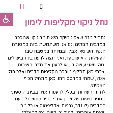
פתח סרגל
נוזל ניקוי מקליפות לימון
טיפולי פינוק
סוגי הטיפולים
תעודות מקצועיות
נתחיל מזה שאקונומיקה היא חומר ניקוי שמככב
במרבית הבתים וגם אני משתמשת בזה במסגרת
הנקיון השוטף, אבל, ובמיוחד במטבח שבו
הפעילות היא שוטפת ואני רוצה לרענן בין הבישולים
ומה שאני עושה בו, או לרענן את חדרי השירות,
יצרתי כאן תחליף מורכב מקליפות הדרים ואלכוהול
70%, שמתי במרסס וזהו. כאן מתחיל הכיף
האמיתי.
לחדרי השירות ובכלל לרענון האויר בבית, הוספתי
מספר טיפות של שמן אתרי בריח שמשתלב עם
ההדרים (לוונדר, גרניום, אקליפטוס או כל מה
שאתם אוהבים), לנער (כי השמן צף למעלה)